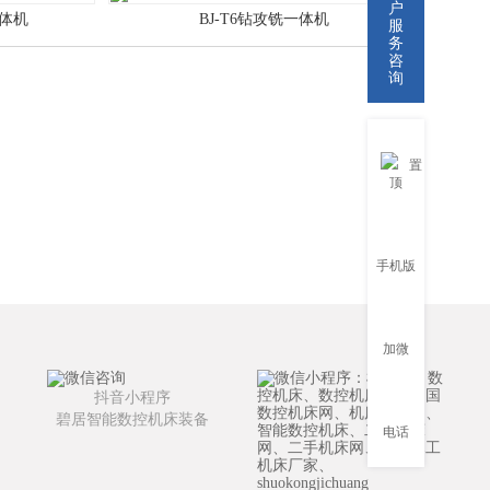
户
一体机
BJ-T6钻攻铣一体机
服
务
咨
询
置
顶
手机版
加微
抖音小程序
碧居智能数控机床装备
电话