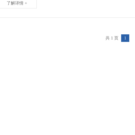
了解详情 +
共 1 页
1