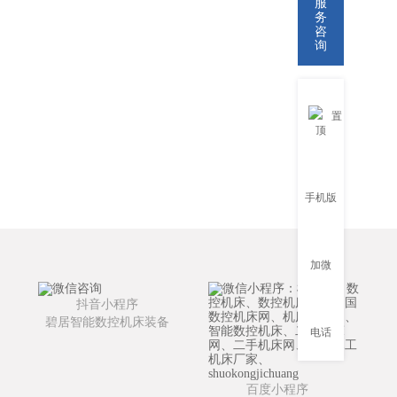
服
务
咨
询
置
顶
手机版
加微
抖音小程序
碧居智能数控机床装备
电话
百度小程序