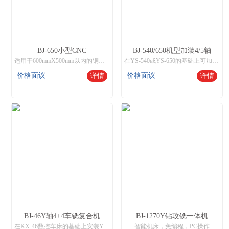
BJ-650小型CNC
BJ-540/650机型加装4/5轴
适用于600mmX500mm以内的铜、铁、铝、不锈钢工件加工，操作与市场通用加工中心兼容，支持钻孔、攻呀、铣削，雕刻等功能。
在YS-540或YS-650的基础上可加装4轴旋转台式或5轴旋转台实现一次装夹完成多面立体加工的功能，广泛应用于多个面需要钻孔和攻牙或立体雕刻的模具制作等功能。
中国数控机床网,智能数控机床
价格面议
价格面议
详情
详情
BJ-46Y轴4+4车铣复合机
BJ-1270Y钻攻铣一体机
在KX-46数控车床的基础上安装Y轴4+4动力头和8工位伺服刀塔,实现8刀端4+侧4的车铣复合功能
智能机床，免编程，PC操作