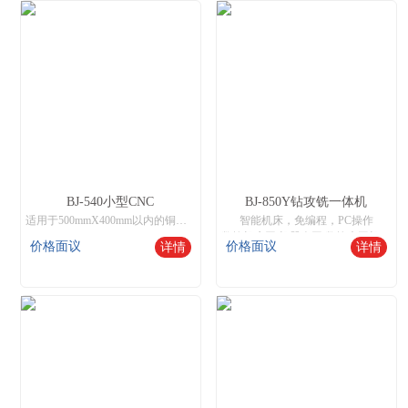
BJ-540小型CNC
BJ-850Y钻攻铣一体机
适用于500mmX400mm以内的铜、铁、铝、不锈钢工件进行8工位加工，操作与市场通用加工中心兼容，支持钻孔、攻牙、铣削，雕刻等功能。
智能机床，免编程，PC操作
数控机床网,机器人网,数控木工机床厂家
价格面议
价格面议
详情
详情