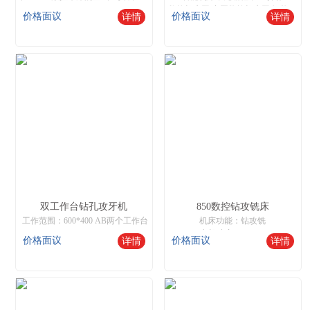
数控机床网,中国数控机床网,智能数控机床
价格面议
价格面议
详情
详情
双工作台钻孔攻牙机
850数控钻攻铣床
工作范围：600*400 AB两个工作台
机床功能：钻攻铣
电机功率：6.8KW
价格面议
价格面议
详情
详情
主轴钻速：0~5000r/min
有效行程：600*500*400
进给速度：任意可调
机床网,数控机床,数控机床网,智能数控机床
钻孔范围：1-16MM
攻牙范围：M2-M8
核心优势：无需编程，自动寻边，对刀
操作非常简单，只需要普通工人就可以