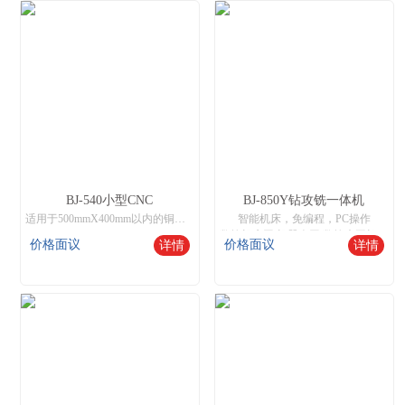
BJ-540小型CNC
BJ-850Y钻攻铣一体机
适用于500mmX400mm以内的铜、铁、铝、不锈钢工件进行8工位加工，操作与市场通用加工中心兼容，支持钻孔、攻牙、铣削，雕刻等功能。
智能机床，免编程，PC操作
数控机床网,机器人网,数控木工机床厂家
价格面议
价格面议
详情
详情