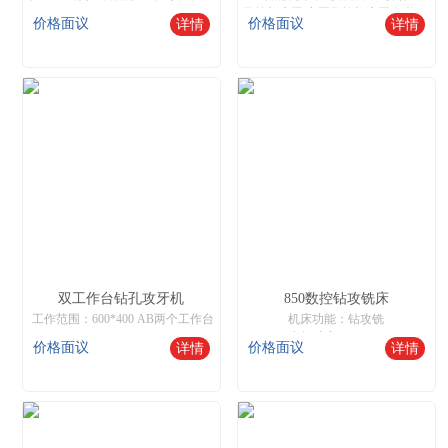
数控机床网,中国数控机床网,智能数控机床
价格面议
价格面议
详情
详情
双工作台钻孔攻牙机
850数控钻攻铣床
工作范围：600*400 AB两个工作台
机床功能：钻攻铣
电机功率：6.8KW
价格面议
价格面议
详情
详情
主轴钻速：0~5000r/min
有效行程：600*500*400
进给速度：任意可调
机床网,数控机床,数控机床网,智能数控机床
钻孔范围：1-16MM
攻牙范围：M2-M8
核心优势：无需编程，自动寻边，对刀
操作非常简单，只需要普通工人就可以