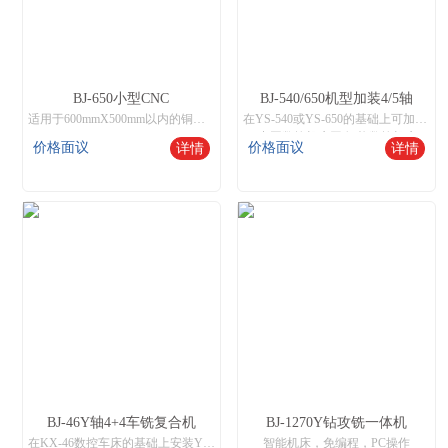
BJ-650小型CNC
BJ-540/650机型加装4/5轴
适用于600mmX500mm以内的铜、铁、铝、不锈钢工件加工，操作与市场通用加工中心兼容，支持钻孔、攻呀、铣削，雕刻等功能。
在YS-540或YS-650的基础上可加装4轴旋转台式或5轴旋转台实现一次装夹完成多面立体加工的功能，广泛应用于多个面需要钻孔和攻牙或立体雕刻的模具制作等功能。
中国数控机床网,智能数控机床
价格面议
价格面议
详情
详情
BJ-46Y轴4+4车铣复合机
BJ-1270Y钻攻铣一体机
在KX-46数控车床的基础上安装Y轴4+4动力头和8工位伺服刀塔,实现8刀端4+侧4的车铣复合功能
智能机床，免编程，PC操作