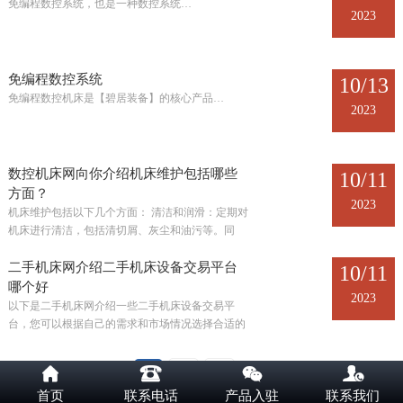
免编程数控系统，也是一种数控系统…
2023
免编程数控系统
10/13
免编程数控机床是【碧居装备】的核心产品…
2023
数控机床网向你介绍机床维护包括哪些
10/11
方面？
2023
机床维护包括以下几个方面： 清洁和润滑：定期对
机床进行清洁，包括清切屑、灰尘和油污等。同
时，对润滑系统进行检查和维护，确保各个润滑点
充足润滑…
二手机床网介绍二手机床设备交易平台
10/11
哪个好
2023
以下是二手机床网介绍一些二手机床设备交易平
台，您可以根据自己的需求和市场情况选择合适的
平台： …




共 3 页
1
2
3
下一页
末页
首页
联系电话
产品入驻
联系我们