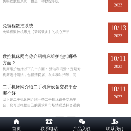
免编程数控系统，也是一种数控系统…
2023
免编程数控系统
10/13
免编程数控机床是【碧居装备】的核心产品…
2023
数控机床网向你介绍机床维护包括哪些
10/11
方面？
2023
机床维护包括以下几个方面： 清洁和润滑：定期对
机床进行清洁，包括清切屑、灰尘和油污等。同
时，对润滑系统进行检查和维护，确保各个润滑点
充足润滑…
二手机床网介绍二手机床设备交易平台
10/11
哪个好
2023
以下是二手机床网介绍一些二手机床设备交易平
台，您可以根据自己的需求和市场情况选择合适的
平台： …




共 3 页
1
2
3
下一页
末页
首页
联系电话
产品入驻
联系我们