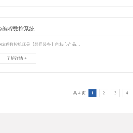
免编程数控系统
免编程数控机床是【碧居装备】的核心产品…
了解详情 +
共 4 页
1
2
3
4