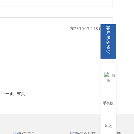
客
2023/10/13 2:18:01
户
服
务
咨
询
置
顶
下一页
末页
手机版
加微