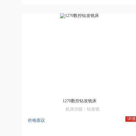
1270数控钻攻铣床
机床功能：钻攻铣
电机功率：6.8KW
详情
价格面议
有效行程：600*500*400