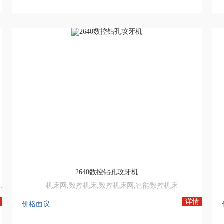
2640数控钻孔攻牙机
料批量生产，也可装液压卡盘实现250mm以内零件单件或机械手送料生产。
机床网,数控机床,数控机床网,智能数控机床
详情
价格面议