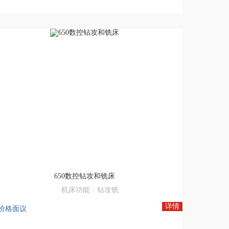
650数控钻攻和铣床
机床功能：钻攻铣
电机功率：6.8KW
详情
价格面议
有效行程：600*500*400