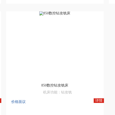
850数控钻攻铣床
机床功能：钻攻铣
电机功率：6.8KW
详情
价格面议
有效行程：600*500*400
主轴钻速：1-4000