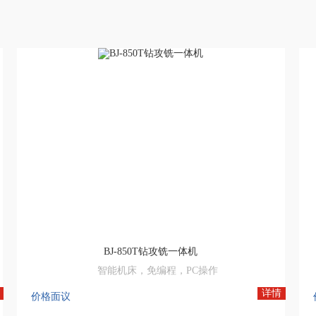
BJ-850T钻攻铣一体机
智能机床，免编程，PC操作
数控机床网,机床设备网,二手机床网,数控木工机床厂家
详情
价格面议