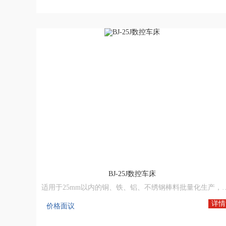
BJ-25J数控车床
适用于25mm以内的铜、铁、铝、不绣钢棒料批量化生产，和50mm以内开料或锻打件粒料自动送
详情
价格面议