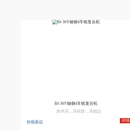
BJ-36Y轴侧4车铣复合机
效率高，高精度，高稳定
机床网,数控机床,数控机床网,中国数控机床网,机床设备网,智能数控机床,二手机床网,数控木工机床厂家
详情
价格面议