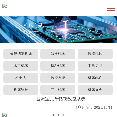
机床产品
PRODUCTS
金属切削机床
锻压机床
铸造机床
木工机床
特种机床
工量刃具
机器人
数控系统
机床配件
机床维护
二手机床
机床展会
台湾宝元车钻铣数控系统

2023/10/11
时间：
●
●
●