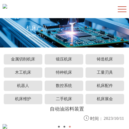
机床产品
PRODUCTS
金属切削机床
锻压机床
铸造机床
木工机床
特种机床
工量刃具
机器人
数控系统
机床配件
机床维护
二手机床
机床展会
自动油浴料装置

2023/10/11
时间：
●
●
●